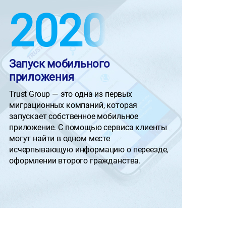
2020
Запуск мобильного
Вн
приложения
те
Trust Group — это одна из первых
Для
миграционных компаний, которая
исп
запускает собственное мобильное
под
приложение. С помощью сервиса клиенты
отс
могут найти в одном месте
опл
исчерпывающую информацию о переезде,
онл
оформлении второго гражданства.
юри