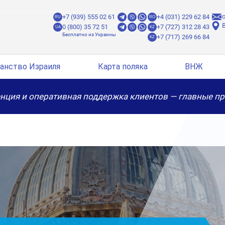
o
+7 (939) 555 02 61
+4 (031) 229 62 84
RU
RO
B
0 (800) 35 72 51
+7 (727) 312 28 43
UA
KZ
+7 (717) 269 66 84
KZ
анство Израиля
Карта поляка
ВНЖ
нция и оперативная поддержка клиентов — главные п