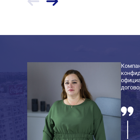
Компан
конфид
официа
догово