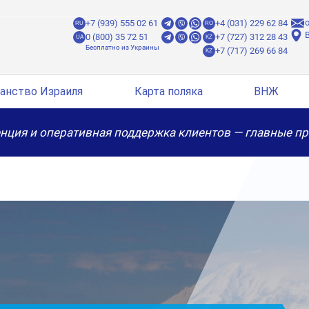
o
+7 (939) 555 02 61
+4 (031) 229 62 84
RU
RO
B
0 (800) 35 72 51
+7 (727) 312 28 43
UA
KZ
+7 (717) 269 66 84
KZ
анство Израиля
Карта поляка
ВНЖ
нция и оперативная поддержка клиентов — главные п