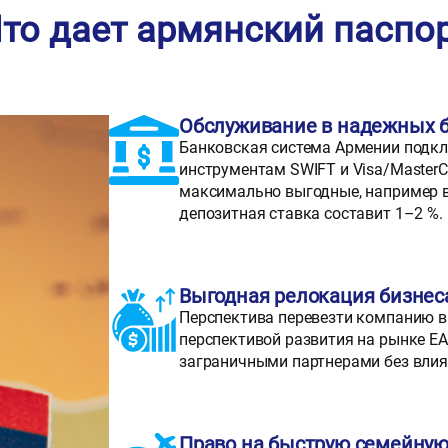
то дает армянский паспо
Обслуживание в надежных 
Банковская система Армении под
инструментам SWIFT и Visa/MasterC
максимально выгодные, например вк
депозитная ставка составит 1–2 %.
Выгодная релокация бизнес
Перспектива перевезти компанию в
перспективой развития на рынке ЕА
заграничными партнерами без влия
Право на быструю семейну