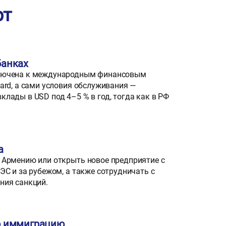
рт
банках
ключена к международным финансовым
ard, а сами условия обслуживания —
лады в USD под 4–5 % в год, тогда как в РФ
а
 Армению или открыть новое предприятие с
ЭС и за рубежом, а также сотрудничать с
ния санкций.
ю иммиграцию