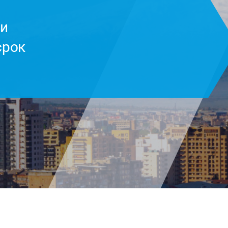
ии
срок