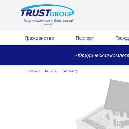
Иммиграционные и финансовые
услуги
Гражданство
Паспорт
Гражд
«Юридическая компете
Trust Group
Финансы
Счет эскроу