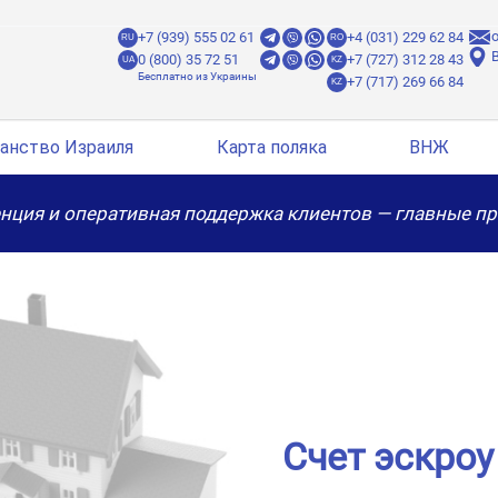
o
+7 (939) 555 02 61
+4 (031) 229 62 84
RU
RO
B
0 (800) 35 72 51
+7 (727) 312 28 43
UA
KZ
+7 (717) 269 66 84
KZ
анство Израиля
Карта поляка
ВНЖ
нция и оперативная поддержка клиентов — главные п
Счет эскроу