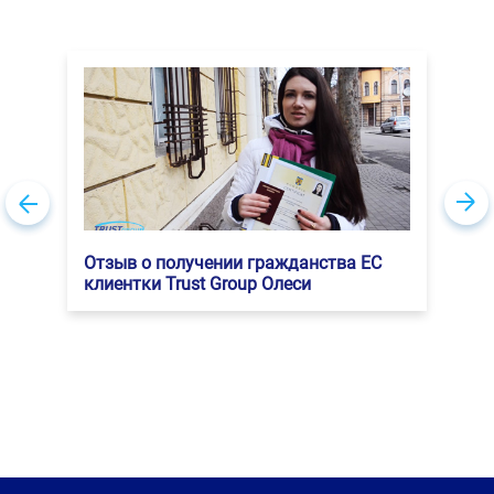
Отзыв о получении гражданства
Отзыв о получении гражданства
Евросоюза клиентки Trust Group Елены
Румынии клиента Trust Group
Отзыв о получении гражданства ЕС
клиентки Trust Group Олеси