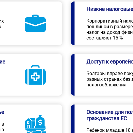
Низкие налоговые
их
Корпоративный нало
ю
пошлиной в размере 
налог на доход физи
составляет 15 %
ие
Доступ к европей
Болгары вправе пок
разных странах без
налогообложения
ье
Основание для по
гражданства ЕС
 в
на
Ребенок младше 18 