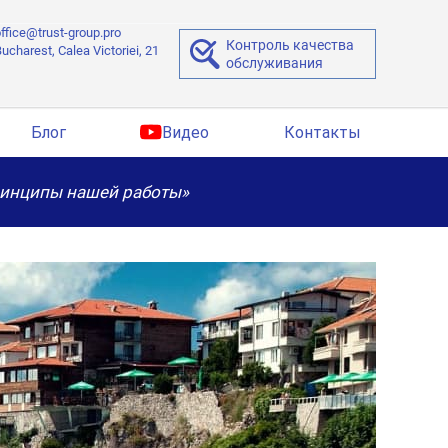
ffice@trust-group.pro
Контроль качества
ucharest, Calea Victoriei, 21
обслуживания
Блог
Видео
Контакты
ринципы нашей работы»