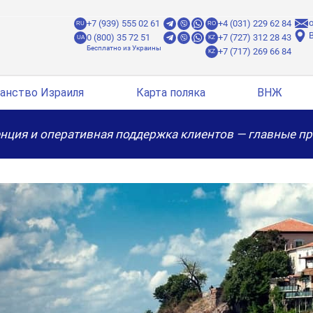
o
+7 (939) 555 02 61
+4 (031) 229 62 84
RU
RO
B
0 (800) 35 72 51
+7 (727) 312 28 43
UA
KZ
+7 (717) 269 66 84
KZ
анство Израиля
Карта поляка
ВНЖ
нция и оперативная поддержка клиентов — главные п