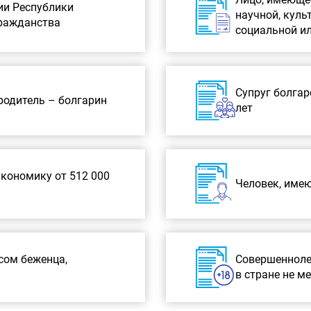
ии Республики
научной, куль
гражданства
социальной и
Супруг болгар
 родитель – болгарин
лет
кономику от 512 000
Человек, име
сом беженца,
Совершенноле
в стране не ме