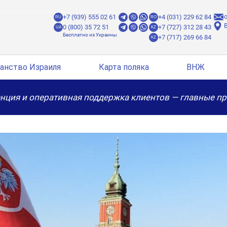
o
+7 (939) 555 02 61
+4 (031) 229 62 84
RU
RO
B
0 (800) 35 72 51
+7 (727) 312 28 43
UA
KZ
+7 (717) 269 66 84
KZ
анство Израиля
Карта поляка
ВНЖ
нция и оперативная поддержка клиентов — главные п