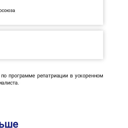
росоюза
 по программе репатриации в ускоренном
иалиста.
льше