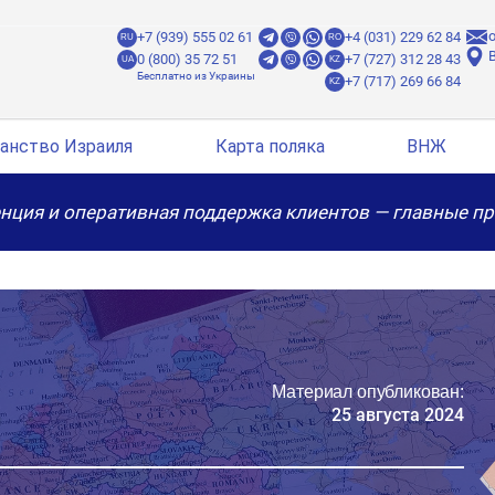
o
+7 (939) 555 02 61
+4 (031) 229 62 84
RU
RO
B
0 (800) 35 72 51
+7 (727) 312 28 43
UA
KZ
+7 (717) 269 66 84
KZ
анство Израиля
Карта поляка
ВНЖ
нция и оперативная поддержка клиентов — главные п
Материал опубликован:
25 августа 2024