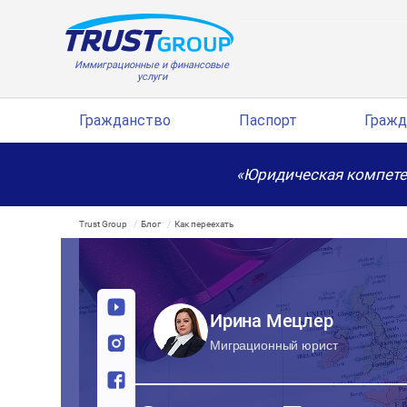
Иммиграционные и финансовые
услуги
Гражданство
Паспорт
Гражд
«Юридическая компете
Trust Group
Блог
Как переехать
Ирина Мецлер
Миграционный юрист