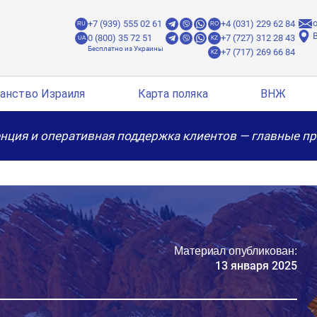
o
+7 (939) 555 02 61
+4 (031) 229 62 84
RU
RO
B
0 (800) 35 72 51
+7 (727) 312 28 43
UA
KZ
+7 (717) 269 66 84
KZ
анство Израиля
Карта поляка
ВНЖ
нция и оперативная поддержка клиентов — главные п
Материал опубликован:
13 января 2025