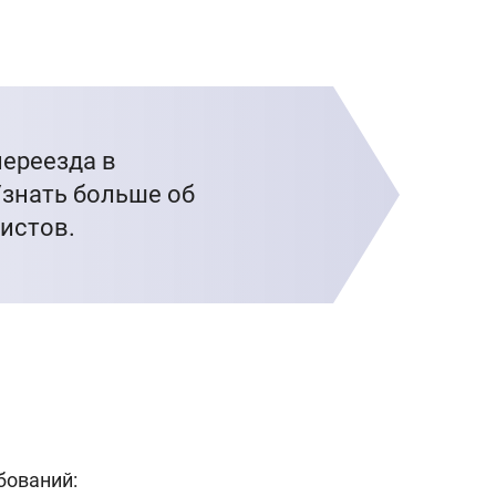
переезда в
Узнать больше об
истов.
бований: