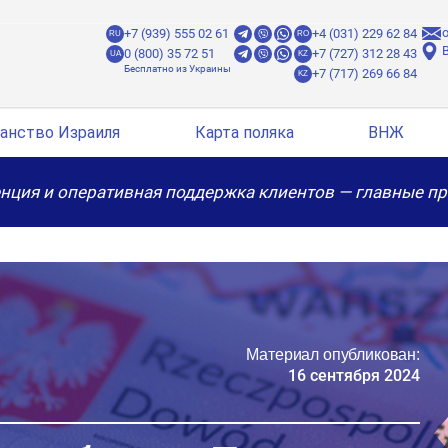
o
+7 (939) 555 02 61
+4 (031) 229 62 84
RU
RO
B
0 (800) 35 72 51
+7 (727) 312 28 43
UA
KZ
+7 (717) 269 66 84
KZ
анство Израиля
Карта поляка
ВНЖ
нция и оперативная поддержка клиентов — главные п
Материал опубликован:
16 сентября 2024