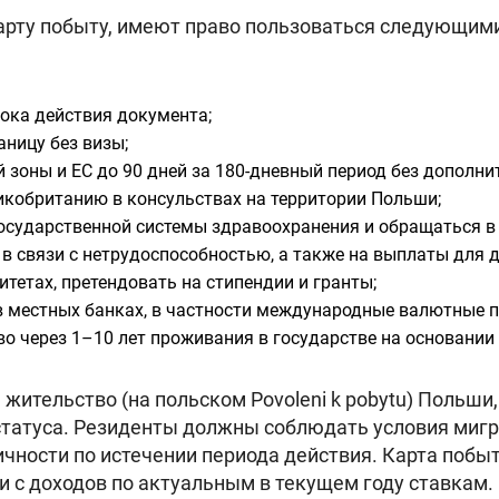
арту побыту, имеют право пользоваться следующим
рока действия документа;
ницу без визы;
 зоны и ЕС до 90 дней за 180-дневный период без дополни
икобританию в консульствах на территории Польши;
осударственной системы здравоохранения и обращаться в 
 связи с нетрудоспособностью, а также на выплаты для д
итетах, претендовать на стипендии и гранты;
 местных банках, в частности международные валютные п
о через 1–10 лет проживания в государстве на основании 
 жительство (на польском Povoleni k pobytu) Поль
 статуса. Резиденты должны соблюдать условия миг
чности по истечении периода действия. Карта побы
и с доходов по актуальным в текущем году ставкам.