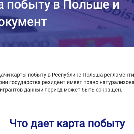
а побыту в Польше и
документ
дачи карты побыту в Республике Польша регламенти
ории государства резидент имеет право натурализов
мигрантов данный период может быть сокращен.
Что дает карта побыту